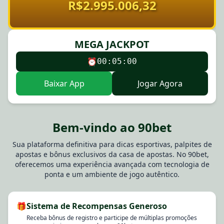
R$2.973.680,16
MEGA JACKPOT
⏰
00:05:00
Baixar App
Jogar Agora
Bem-vindo ao 90bet
Sua plataforma definitiva para dicas esportivas, palpites de
apostas e bônus exclusivos da casa de apostas. No 90bet,
oferecemos uma experiência avançada com tecnologia de
ponta e um ambiente de jogo autêntico.
🎁
Sistema de Recompensas Generoso
Receba bônus de registro e participe de múltiplas promoções