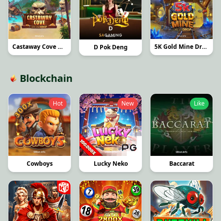
Castaway Cove Dream Drop
5K Gold Mine Dream Drop
D Pok Deng
Blockchain
Hot
New
Like
Cowboys
Lucky Neko
Baccarat