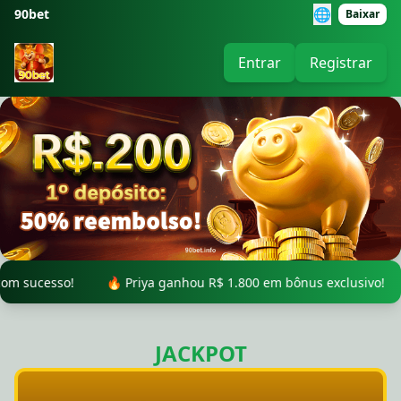
🌐
90bet
Baixar
Entrar
Registrar
ou R$ 1.800 em bônus exclusivo!
⚡ Arjun recebeu R$ 3.200 ap
Assista ao Vivo
Transmissões exclusivas de eventos esportivos importantes
Assistir
JACKPOT