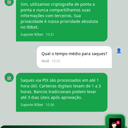
🤖
Sim, utilizamos criptografia de ponta a
ponta e nunca compartilhamos suas
informações com terceiros. Sua
privacidade é nossa prioridade absoluta
no 90bet.
Suporte 90bet
10:31
👤
Qual o tempo médio para saques?
Você
10:35
🤖
Saques via PIX são processados em até 1
hora útil. Carteiras digitais levam de 1 a 3
horas. Bancos tradicionais podem levar
até 3 dias úteis após aprovação.
Suporte 90bet
10:36