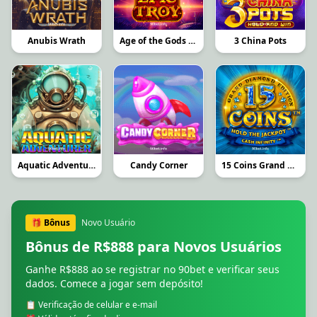
Anubis Wrath
Age of the Gods Epic Troy
3 China Pots
Aquatic Adventurer
Candy Corner
15 Coins Grand Diamond Edition
🎁 Bônus
Novo Usuário
Bônus de R$888 para Novos Usuários
Ganhe R$888 ao se registrar no 90bet e verificar seus
dados. Comece a jogar sem depósito!
📋 Verificação de celular e e-mail