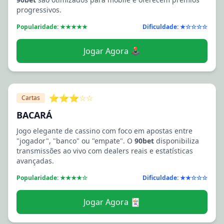
progressivos.
Popularidade: ★★★★★
Dificuldade: ★☆☆☆☆
Jogar Agora 🕹️
⭐⭐⭐☆☆
Cartas
BACARÁ
Jogo elegante de cassino com foco em apostas entre
"jogador", "banco" ou "empate". O
90bet
disponibiliza
transmissões ao vivo com dealers reais e estatísticas
avançadas.
Popularidade: ★★★★☆
Dificuldade: ★★☆☆☆
Jogar Agora 🃏