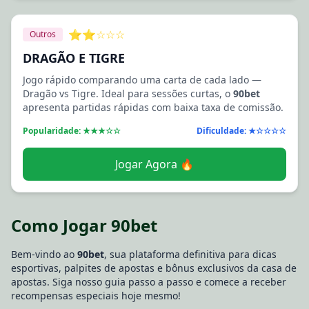
⭐⭐☆☆☆
Outros
DRAGÃO E TIGRE
Jogo rápido comparando uma carta de cada lado —
Dragão vs Tigre. Ideal para sessões curtas, o
90bet
apresenta partidas rápidas com baixa taxa de comissão.
Popularidade: ★★★☆☆
Dificuldade: ★☆☆☆☆
Jogar Agora 🔥
Como Jogar 90bet
Bem-vindo ao
90bet
, sua plataforma definitiva para dicas
esportivas, palpites de apostas e bônus exclusivos da casa de
apostas. Siga nosso guia passo a passo e comece a receber
recompensas especiais hoje mesmo!