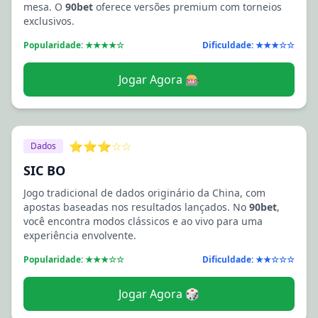
mesa. O
90bet
oferece versões premium com torneios
exclusivos.
Popularidade: ★★★★☆
Dificuldade: ★★★☆☆
Jogar Agora 🎰
⭐⭐⭐☆☆
Dados
SIC BO
Jogo tradicional de dados originário da China, com
apostas baseadas nos resultados lançados. No
90bet
,
você encontra modos clássicos e ao vivo para uma
experiência envolvente.
Popularidade: ★★★☆☆
Dificuldade: ★★☆☆☆
Jogar Agora 🎲