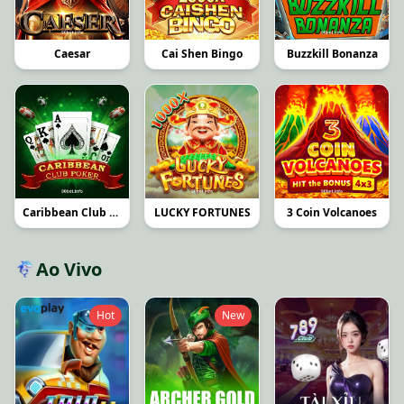
Caesar
Cai Shen Bingo
Buzzkill Bonanza
Caribbean Club Poker
LUCKY FORTUNES
3 Coin Volcanoes
Ao Vivo
Hot
New