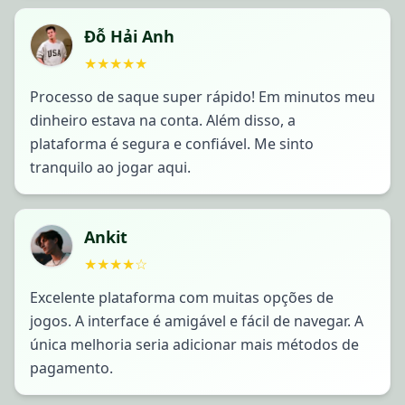
Đỗ Hải Anh
★★★★★
Processo de saque super rápido! Em minutos meu
dinheiro estava na conta. Além disso, a
plataforma é segura e confiável. Me sinto
tranquilo ao jogar aqui.
Ankit
★★★★☆
Excelente plataforma com muitas opções de
jogos. A interface é amigável e fácil de navegar. A
única melhoria seria adicionar mais métodos de
pagamento.