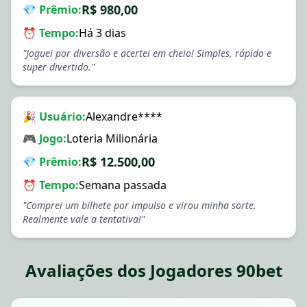
R$ 980,00
💎 Prêmio:
⏰ Tempo:
Há 3 dias
"Joguei por diversão e acertei em cheio! Simples, rápido e
super divertido."
🎉 Usuário:
Alexandre****
🎮 Jogo:
Loteria Milionária
R$ 12.500,00
💎 Prêmio:
⏰ Tempo:
Semana passada
"Comprei um bilhete por impulso e virou minha sorte.
Realmente vale a tentativa!"
Avaliações dos Jogadores 90bet