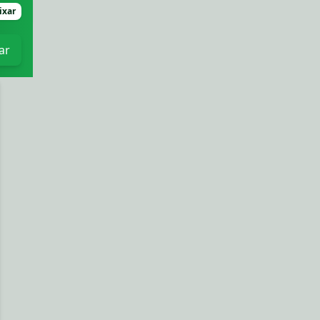
ixar
ar