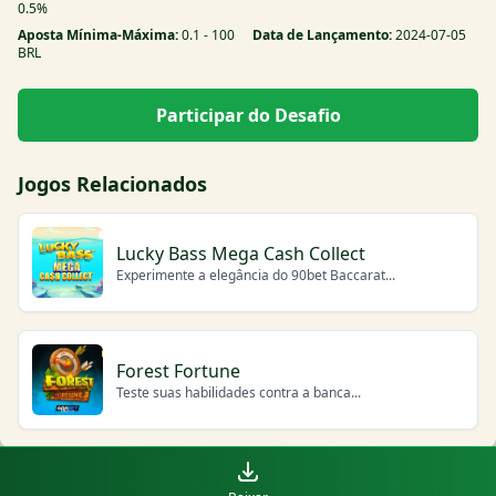
0.5%
Aposta Mínima-Máxima:
0.1 - 100
Data de Lançamento:
2024-07-05
BRL
Participar do Desafio
Jogos Relacionados
Lucky Bass Mega Cash Collect
Experimente a elegância do 90bet Baccarat...
Forest Fortune
Teste suas habilidades contra a banca...