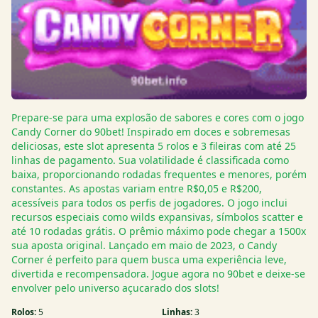
Prepare-se para uma explosão de sabores e cores com o jogo
Candy Corner do 90bet! Inspirado em doces e sobremesas
deliciosas, este slot apresenta 5 rolos e 3 fileiras com até 25
linhas de pagamento. Sua volatilidade é classificada como
baixa, proporcionando rodadas frequentes e menores, porém
constantes. As apostas variam entre R$0,05 e R$200,
acessíveis para todos os perfis de jogadores. O jogo inclui
recursos especiais como wilds expansivas, símbolos scatter e
até 10 rodadas grátis. O prêmio máximo pode chegar a 1500x
sua aposta original. Lançado em maio de 2023, o Candy
Corner é perfeito para quem busca uma experiência leve,
divertida e recompensadora. Jogue agora no 90bet e deixe-se
envolver pelo universo açucarado dos slots!
Rolos:
5
Linhas:
3