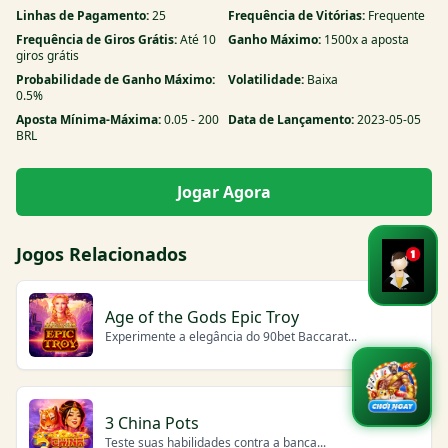
Linhas de Pagamento:
25
Frequência de Vitórias:
Frequente
Frequência de Giros Grátis:
Até 10
Ganho Máximo:
1500x a aposta
giros grátis
Probabilidade de Ganho Máximo:
Volatilidade:
Baixa
0.5%
Aposta Mínima-Máxima:
0.05 - 200
Data de Lançamento:
2023-05-05
BRL
Jogar Agora
Jogos Relacionados
Age of the Gods Epic Troy
Experimente a elegância do 90bet Baccarat...
3 China Pots
Teste suas habilidades contra a banca...