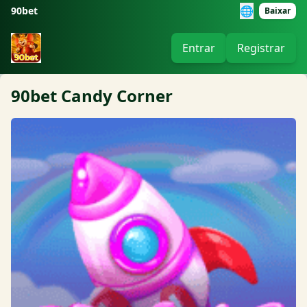
🌐
90bet
Baixar
Entrar
Registrar
90bet Candy Corner