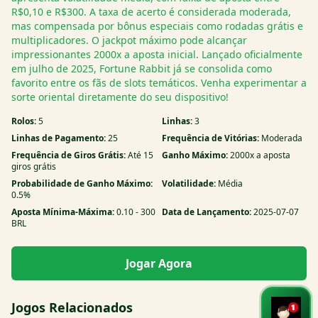
R$0,10 e R$300. A taxa de acerto é considerada moderada,
mas compensada por bônus especiais como rodadas grátis e
multiplicadores. O jackpot máximo pode alcançar
impressionantes 2000x a aposta inicial. Lançado oficialmente
em julho de 2025, Fortune Rabbit já se consolida como
favorito entre os fãs de slots temáticos. Venha experimentar a
sorte oriental diretamente do seu dispositivo!
Rolos:
5
Linhas:
3
Linhas de Pagamento:
25
Frequência de Vitórias:
Moderada
Frequência de Giros Grátis:
Até 15
Ganho Máximo:
2000x a aposta
giros grátis
Probabilidade de Ganho Máximo:
Volatilidade:
Média
0.5%
Aposta Mínima-Máxima:
0.10 - 300
Data de Lançamento:
2025-07-07
BRL
Jogar Agora
Jogos Relacionados