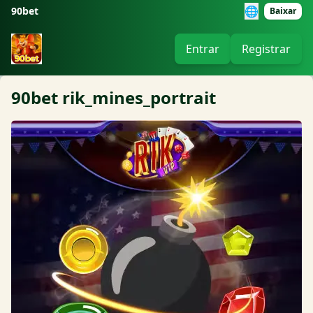
🌐
90bet
Baixar
Entrar
Registrar
90bet rik_mines_portrait