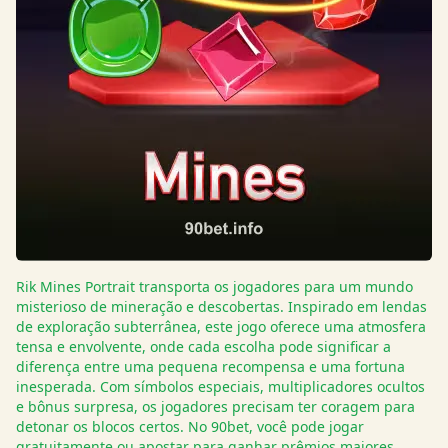
Rik Mines Portrait transporta os jogadores para um mundo
misterioso de mineração e descobertas. Inspirado em lendas
de exploração subterrânea, este jogo oferece uma atmosfera
tensa e envolvente, onde cada escolha pode significar a
diferença entre uma pequena recompensa e uma fortuna
inesperada. Com símbolos especiais, multiplicadores ocultos
e bônus surpresa, os jogadores precisam ter coragem para
detonar os blocos certos. No 90bet, você pode jogar
gratuitamente ou apostar para ganhar prêmios maiores.