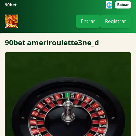
🌐
90bet
Baixar
Entrar
Registrar
90bet ameriroulette3ne_d